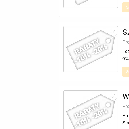
S
S
Pro
To
0%
S
W
Pro
Pr
Spr