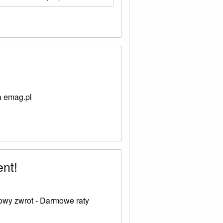
a emag.pl
nt!
owy zwrot - Darmowe raty