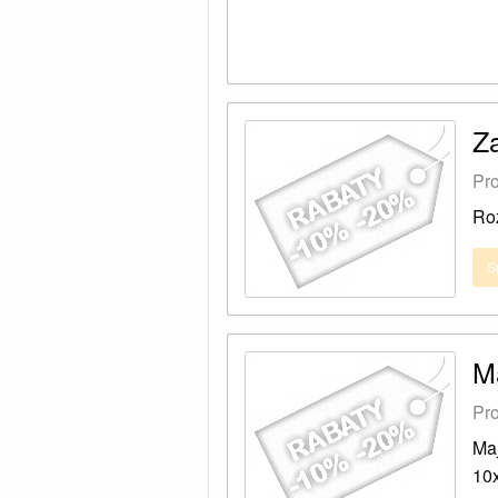
Z
Pro
Roz
S
M
Pro
Ma
10